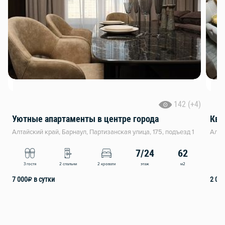
142 (+4)
Уютные апартаменты в центре города
Алтайский край, Барнаул, Партизанская улица, 175, подъезд 1
Алта
7/24
62
этаж
м2
3 гостя
2 спальни
2 кровати
3
7 000
₽
в сутки
2 00